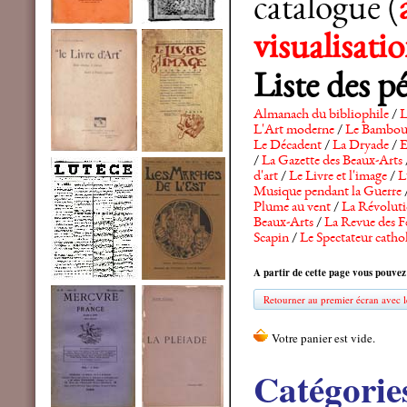
catalogue (
visualisat
Liste des p
Almanach du bibliophile
/
L
L'Art moderne
/
Le Bambo
Le Décadent
/
La Dryade
/
E
/
La Gazette des Beaux-Arts
d'art
/
Le Livre et l'image
/
L
Musique pendant la Guerre
Plume au vent
/
La Révolutio
Beaux-Arts
/
La Revue des F
Scapin
/
Le Spectateur catho
A partir de cette page vous pouvez
Retourner au premier écran avec le
Catégorie