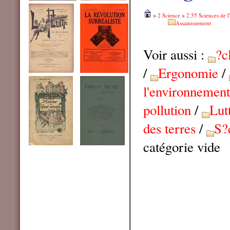
>
2 Science
>
2.55 Sciences de l
Assainissement
Voir aussi :
?c
/
Ergonomie
/
l'environnement
pollution
/
Lut
des terres
/
S?
catégorie vide