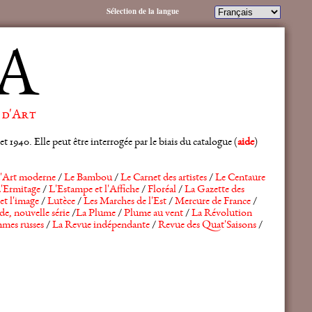
Sélection de la langue
A
 d'Art
 1940. Elle peut être interrogée par le biais du catalogue (
aide
)
'Art moderne
/
Le Bambou
/
Le Carnet des artistes
/
Le Centaure
'Ermitage
/
L'Estampe et l'Affiche
/
Floréal
/
La Gazette des
et l'image
/
Lutèce
/
Les Marches de l'Est
/
Mercure de France
/
de, nouvelle série
/
La Plume
/
Plume au vent
/
La Révolution
mes russes
/
La Revue indépendante
/
Revue des Quat'Saisons
/