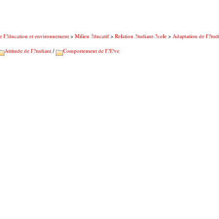
e l'?ducation et environnement
>
Milieu ?ducatif
>
Relation ?tudiant-?cole
>
Adaptation de l'?tud
Attitude de l'?tudiant
/
Comportement de l'?l?ve