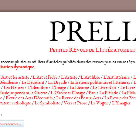
PRELI
Petites REvues de LIttérature et
ense plusieurs milliers d'articles publiés dans des revues parues entre 1870 et
alisation dynamique
.
'Art et les artiste
/
L'Art et l'idée
/
L'Artiste
/
L'Art libre
/
L'Art littéraire
/
L
Décadence
/
Le Décadent
/
La Dryade
/
Entretiens politiques et littéraires
/
L
/
Les Heures
/
L'Idée libre
/
L'Image
/
La Licorne
/
Le Livre d'art
/
Le Livre 
usique pendant la Guerre
/
L'Œuvre et l'Image
/
Pan
/
La Pléiade
/
La Pléia
he
/
Revue des Arts Décoratifs
/
La Revue des Beaux-Arts
/
La Revue des Fem
tateur catholique
/
Le Symboliste
/
Vers et Prose
/
La Vogue
/
L'Ymagier
 :
s recherches...