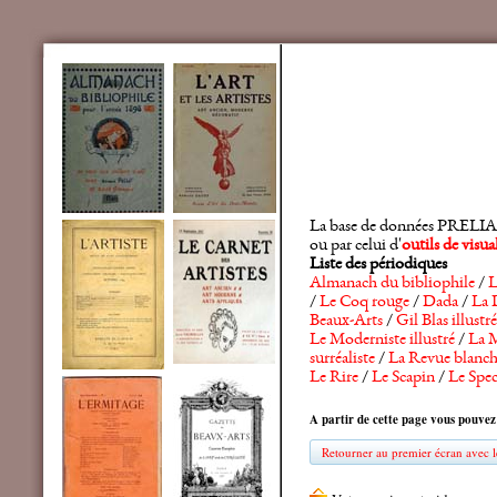
La base de données PRELIA rec
ou par celui d'
outils de visu
Liste des périodiques
Almanach du bibliophile
/
L
/
Le Coq rouge
/
Dada
/
La 
Beaux-Arts
/
Gil Blas illustré
Le Moderniste illustré
/
La M
surréaliste
/
La Revue blanc
Le Rire
/
Le Scapin
/
Le Spec
A partir de cette page vous pouvez
Retourner au premier écran avec le