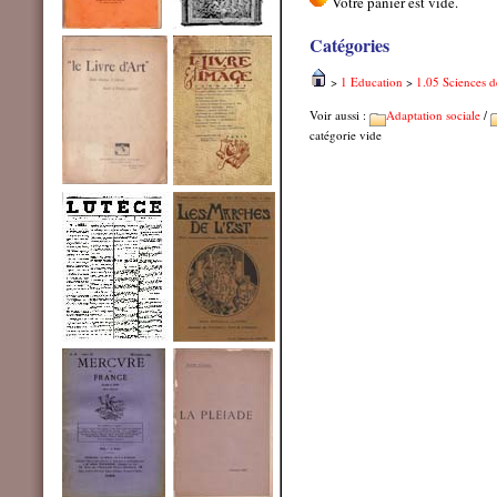
Catégories
>
1 Education
>
1.05 Sciences d
Voir aussi :
Adaptation sociale
/
catégorie vide