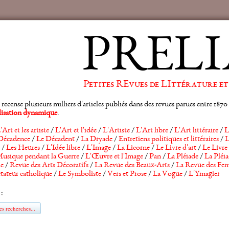
PRELI
Petites REvues de LIttérature et
ense plusieurs milliers d'articles publiés dans des revues parues entre 1870 et
alisation dynamique
.
'Art et les artiste
/
L'Art et l'idée
/
L'Artiste
/
L'Art libre
/
L'Art littéraire
/
L
Décadence
/
Le Décadent
/
La Dryade
/
Entretiens politiques et littéraires
/
L
/
Les Heures
/
L'Idée libre
/
L'Image
/
La Licorne
/
Le Livre d'art
/
Le Livre 
usique pendant la Guerre
/
L'Œuvre et l'Image
/
Pan
/
La Pléiade
/
La Pléia
he
/
Revue des Arts Décoratifs
/
La Revue des Beaux-Arts
/
La Revue des Fem
tateur catholique
/
Le Symboliste
/
Vers et Prose
/
La Vogue
/
L'Ymagier
 :
s recherches...