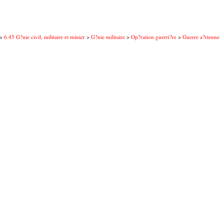
>
6.45 G?nie civil, militaire et minier
>
G?nie militaire
>
Op?ration guerri?re
>
Guerre a?rienne