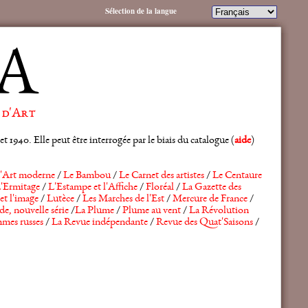
Sélection de la langue
A
 d'Art
 1940. Elle peut être interrogée par le biais du catalogue (
aide
)
'Art moderne
/
Le Bambou
/
Le Carnet des artistes
/
Le Centaure
'Ermitage
/
L'Estampe et l'Affiche
/
Floréal
/
La Gazette des
et l'image
/
Lutèce
/
Les Marches de l'Est
/
Mercure de France
/
de, nouvelle série
/
La Plume
/
Plume au vent
/
La Révolution
mes russes
/
La Revue indépendante
/
Revue des Quat'Saisons
/