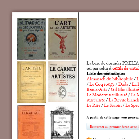
La base de données PRELIA rec
ou par celui d'
outils de visu
Liste des périodiques
Almanach du bibliophile
/
L
/
Le Coq rouge
/
Dada
/
La 
Beaux-Arts
/
Gil Blas illustré
Le Moderniste illustré
/
La M
surréaliste
/
La Revue blanc
Le Rire
/
Le Scapin
/
Le Spec
A partir de cette page vous pouvez
Retourner au premier écran avec le