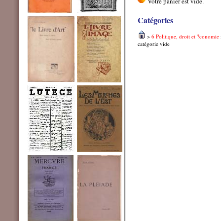
Catégories
>
6 Politique, droit et ?conomie
catégorie vide