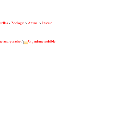
relles
>
Zoologie
>
Animal
>
Insecte
te anti-parasite
/
Organisme nuisible