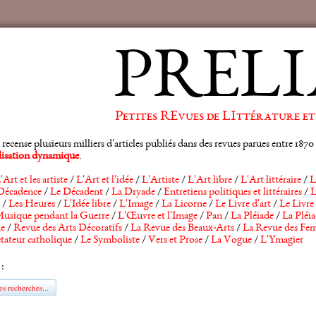
PRELI
Petites REvues de LIttérature et
ense plusieurs milliers d'articles publiés dans des revues parues entre 1870 et
alisation dynamique
.
'Art et les artiste
/
L'Art et l'idée
/
L'Artiste
/
L'Art libre
/
L'Art littéraire
/
L
Décadence
/
Le Décadent
/
La Dryade
/
Entretiens politiques et littéraires
/
L
/
Les Heures
/
L'Idée libre
/
L'Image
/
La Licorne
/
Le Livre d'art
/
Le Livre 
usique pendant la Guerre
/
L'Œuvre et l'Image
/
Pan
/
La Pléiade
/
La Pléia
he
/
Revue des Arts Décoratifs
/
La Revue des Beaux-Arts
/
La Revue des Fem
tateur catholique
/
Le Symboliste
/
Vers et Prose
/
La Vogue
/
L'Ymagier
 :
s recherches...