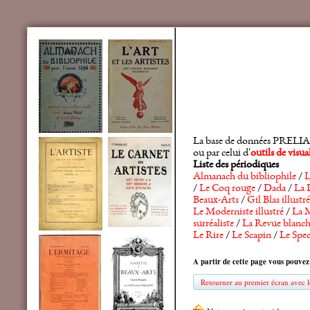
La base de données PRELIA rec
ou par celui d'
outils de visu
Liste des périodiques
Almanach du bibliophile
/
L
/
Le Coq rouge
/
Dada
/
La 
Beaux-Arts
/
Gil Blas illustré
Le Moderniste illustré
/
La M
surréaliste
/
La Revue blanc
Le Rire
/
Le Scapin
/
Le Spec
A partir de cette page vous pouvez
Retourner au premier écran avec le