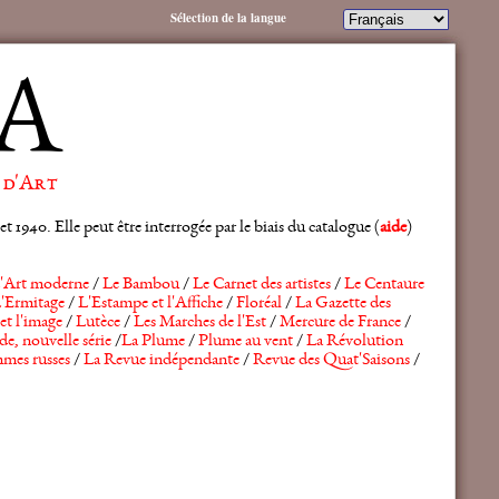
Sélection de la langue
A
 d'Art
 1940. Elle peut être interrogée par le biais du catalogue (
aide
)
'Art moderne
/
Le Bambou
/
Le Carnet des artistes
/
Le Centaure
'Ermitage
/
L'Estampe et l'Affiche
/
Floréal
/
La Gazette des
et l'image
/
Lutèce
/
Les Marches de l'Est
/
Mercure de France
/
de, nouvelle série
/
La Plume
/
Plume au vent
/
La Révolution
mes russes
/
La Revue indépendante
/
Revue des Quat'Saisons
/