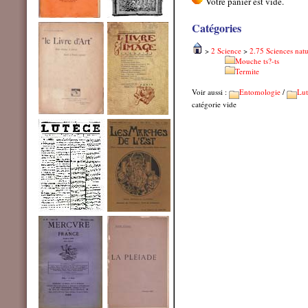
Catégories
>
2 Science
>
2.75 Sciences natu
Mouche ts?-ts
Termite
Voir aussi :
Entomologie
/
Lut
catégorie vide