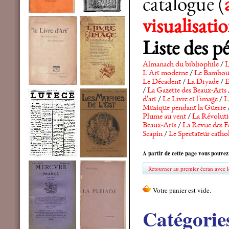
catalogue (
visualisat
Liste des p
Almanach du bibliophile
/
L
L'Art moderne
/
Le Bambo
Le Décadent
/
La Dryade
/
E
/
La Gazette des Beaux-Arts
d'art
/
Le Livre et l'image
/
L
Musique pendant la Guerre
Plume au vent
/
La Révolutio
Beaux-Arts
/
La Revue des F
Scapin
/
Le Spectateur catho
A partir de cette page vous pouvez
Retourner au premier écran avec le
Catégorie