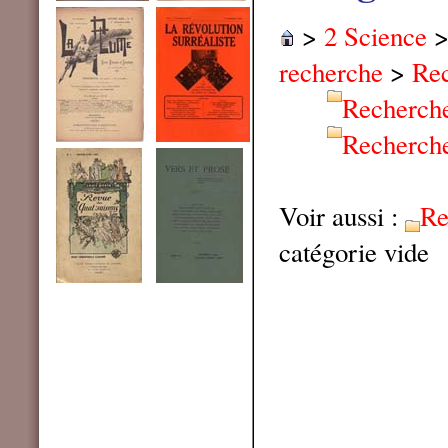
>
2 Science
recherche
>
Re
Recherche
Recherche
Voir aussi :
Re
catégorie vide