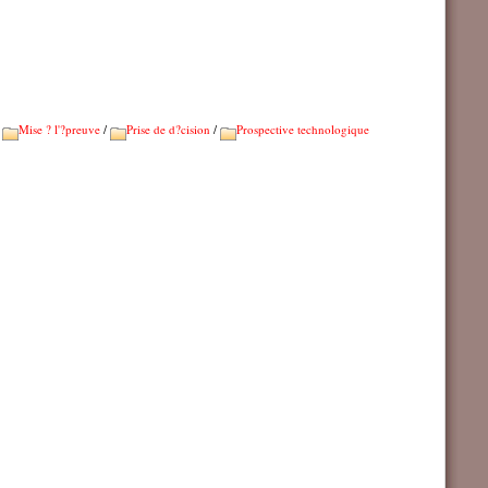
/
Mise ? l'?preuve
/
Prise de d?cision
/
Prospective technologique