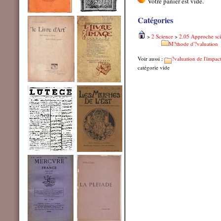
Catégories
>
2 Science
>
2.05 Approche sci
M?thode d'?valuation
Voir aussi :
?valuation de l'impac
catégorie vide