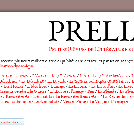
PRELI
Petites REvues de LIttérature et
ense plusieurs milliers d'articles publiés dans des revues parues entre 1870 et
alisation dynamique
.
'Art et les artiste
/
L'Art et l'idée
/
L'Artiste
/
L'Art libre
/
L'Art littéraire
/
L
Décadence
/
Le Décadent
/
La Dryade
/
Entretiens politiques et littéraires
/
L
/
Les Heures
/
L'Idée libre
/
L'Image
/
La Licorne
/
Le Livre d'art
/
Le Livre 
usique pendant la Guerre
/
L'Œuvre et l'Image
/
Pan
/
La Pléiade
/
La Pléia
he
/
Revue des Arts Décoratifs
/
La Revue des Beaux-Arts
/
La Revue des Fem
tateur catholique
/
Le Symboliste
/
Vers et Prose
/
La Vogue
/
L'Ymagier
 :
s recherches...