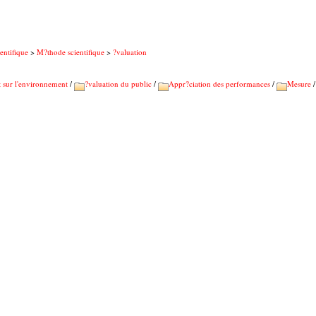
entifique
>
M?thode scientifique
>
?valuation
t sur l'environnement
/
?valuation du public
/
Appr?ciation des performances
/
Mesure