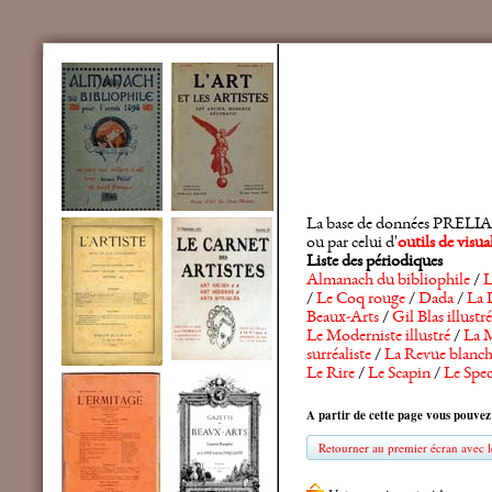
La base de données PRELIA rec
ou par celui d'
outils de visu
Liste des périodiques
Almanach du bibliophile
/
L
/
Le Coq rouge
/
Dada
/
La 
Beaux-Arts
/
Gil Blas illustré
Le Moderniste illustré
/
La M
surréaliste
/
La Revue blanc
Le Rire
/
Le Scapin
/
Le Spec
A partir de cette page vous pouvez
Retourner au premier écran avec le