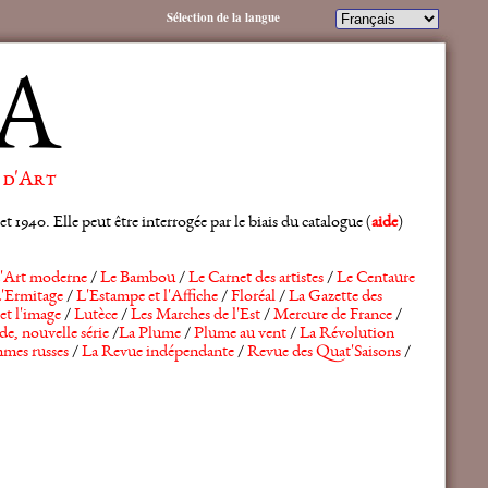
Sélection de la langue
A
 d'Art
 1940. Elle peut être interrogée par le biais du catalogue (
aide
)
'Art moderne
/
Le Bambou
/
Le Carnet des artistes
/
Le Centaure
'Ermitage
/
L'Estampe et l'Affiche
/
Floréal
/
La Gazette des
et l'image
/
Lutèce
/
Les Marches de l'Est
/
Mercure de France
/
de, nouvelle série
/
La Plume
/
Plume au vent
/
La Révolution
mes russes
/
La Revue indépendante
/
Revue des Quat'Saisons
/