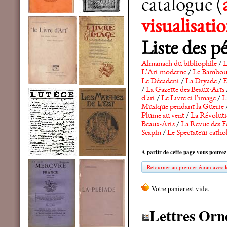
catalogue (
visualisat
Liste des p
Almanach du bibliophile
/
L
L'Art moderne
/
Le Bambo
Le Décadent
/
La Dryade
/
E
/
La Gazette des Beaux-Arts
d'art
/
Le Livre et l'image
/
L
Musique pendant la Guerre
Plume au vent
/
La Révolutio
Beaux-Arts
/
La Revue des F
Scapin
/
Le Spectateur catho
A partir de cette page vous pouvez
Retourner au premier écran avec le
Lettres Orn