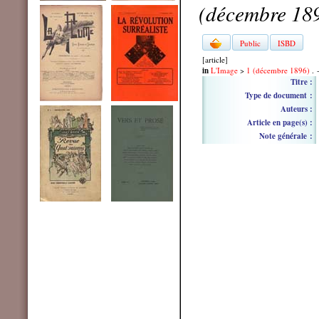
(décembre 18
Public
ISBD
[article]
in
L'Image
>
1 (décembre 1896)
. 
Titre :
Type de document :
Auteurs :
Article en page(s) :
Note générale :