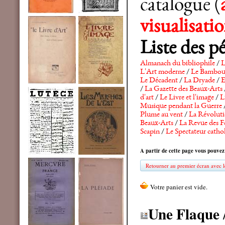
catalogue (
visualisat
Liste des p
Almanach du bibliophile
/
L
L'Art moderne
/
Le Bambo
Le Décadent
/
La Dryade
/
E
/
La Gazette des Beaux-Arts
d'art
/
Le Livre et l'image
/
L
Musique pendant la Guerre
Plume au vent
/
La Révolutio
Beaux-Arts
/
La Revue des F
Scapin
/
Le Spectateur catho
A partir de cette page vous pouvez
Retourner au premier écran avec le
Une Flaque