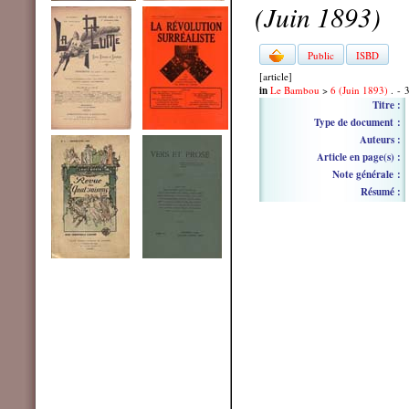
(Juin 1893)
Public
ISBD
[article]
in
Le Bambou
>
6 (Juin 1893)
. - 
Titre :
Type de document :
Auteurs :
Article en page(s) :
Note générale :
Résumé :