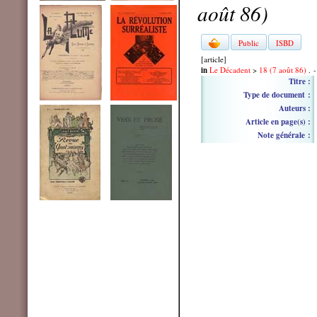
août 86)
Public
ISBD
[article]
in
Le Décadent
>
18 (7 août 86)
. -
Titre :
Type de document :
Auteurs :
Article en page(s) :
Note générale :