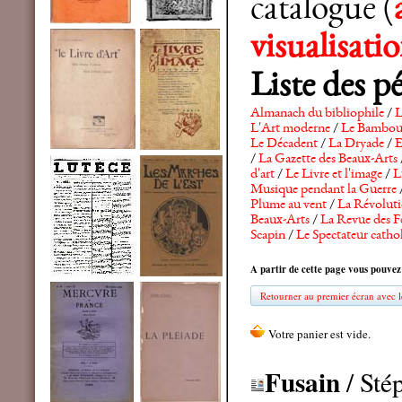
catalogue (
visualisat
Liste des p
Almanach du bibliophile
/
L
L'Art moderne
/
Le Bambo
Le Décadent
/
La Dryade
/
E
/
La Gazette des Beaux-Arts
d'art
/
Le Livre et l'image
/
L
Musique pendant la Guerre
Plume au vent
/
La Révolutio
Beaux-Arts
/
La Revue des F
Scapin
/
Le Spectateur catho
A partir de cette page vous pouvez
Retourner au premier écran avec le
Fusain
/ Sté