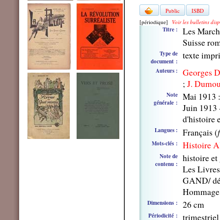
Public
ISBD
[périodique]
Voir les bulletins dis
Titre :
Les Marche
Suisse ro
Type de
texte imp
document :
Auteurs :
Georges D
;
J. Dumou
Note
Mai 1913 : 
générale :
Juin 1913 -
d'histoire 
Langues :
Français (
Mots-clés :
Histoire A
Note de
histoire e
contenu :
Les Livres
GAND/ déc
Hommage 
Dimensions :
26 cm
Périodicité :
trimestri