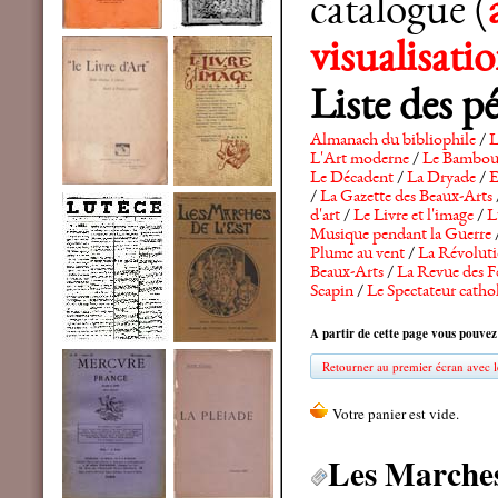
catalogue (
visualisat
Liste des p
Almanach du bibliophile
/
L
L'Art moderne
/
Le Bambo
Le Décadent
/
La Dryade
/
E
/
La Gazette des Beaux-Arts
d'art
/
Le Livre et l'image
/
L
Musique pendant la Guerre
Plume au vent
/
La Révolutio
Beaux-Arts
/
La Revue des F
Scapin
/
Le Spectateur catho
A partir de cette page vous pouvez
Retourner au premier écran avec le
Les Marches