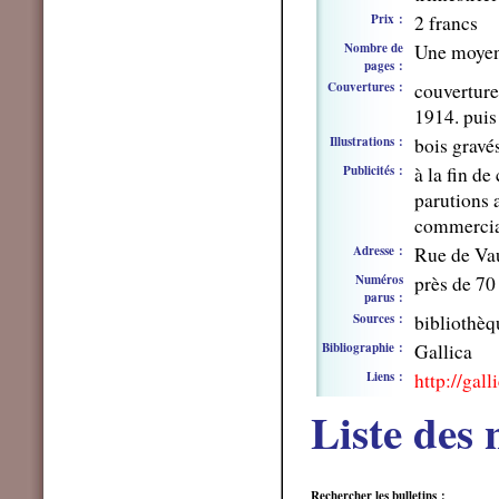
Prix :
2 francs
Nombre de
Une moyen
pages :
Couvertures :
couverture
1914. puis
Illustrations :
bois gravé
Publicités :
à la fin d
parutions 
commercia
Adresse :
Rue de Vau
Numéros
près de 7
parus :
Sources :
bibliothèq
Bibliographie :
Gallica
Liens :
http://ga
Liste des 
Rechercher les bulletins :