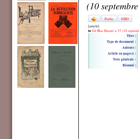
(10 septembre
Public
ISBD
[article]
in
Gil Blas Illustré
>
37 (10 septem
Titre :
Type de document :
Auteurs :
Article en page(s) :
Note générale :
Résumé :