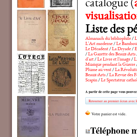
catalogue (
visualisat
Liste des p
Almanach du bibliophile
/
L
L'Art moderne
/
Le Bambo
Le Décadent
/
La Dryade
/
E
/
La Gazette des Beaux-Arts
d'art
/
Le Livre et l'image
/
L
Musique pendant la Guerre
Plume au vent
/
La Révolutio
Beaux-Arts
/
La Revue des F
Scapin
/
Le Spectateur catho
A partir de cette page vous pouvez
Retourner au premier écran avec le
Téléphone 