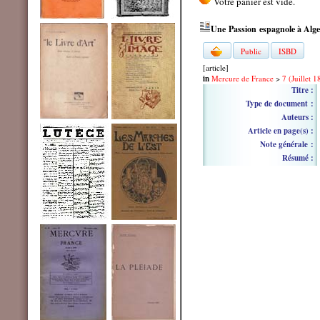
Une Passion espagnole à Alge
Public
ISBD
[article]
in
Mercure de France
>
7 (Juillet 
Titre :
Type de document :
Auteurs :
Article en page(s) :
Note générale :
Résumé :