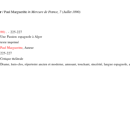
r
/ Paul Margueritte
in Mercure de France, 7 (Juillet 1890)
1890)
. - 225-227
Une Passion espagnole à Alger
texte imprimé
Paul Margueritte
, Auteur
225-227
Critique théâtrale
Drame, huis-clos, répertoire ancien et moderne, amusant, touchant, sincérité, langue espagnole, ac