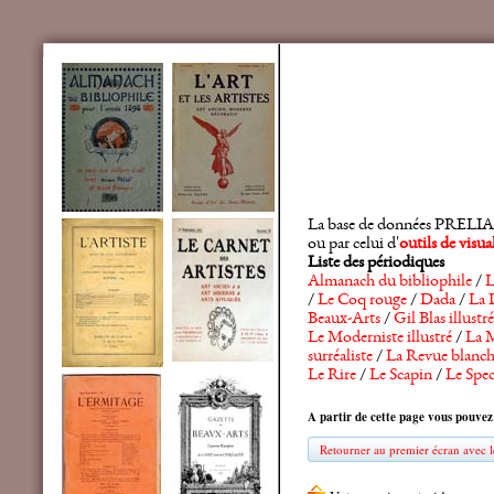
La base de données PRELIA rec
ou par celui d'
outils de visu
Liste des périodiques
Almanach du bibliophile
/
L
/
Le Coq rouge
/
Dada
/
La 
Beaux-Arts
/
Gil Blas illustré
Le Moderniste illustré
/
La M
surréaliste
/
La Revue blanc
Le Rire
/
Le Scapin
/
Le Spec
A partir de cette page vous pouvez
Retourner au premier écran avec le