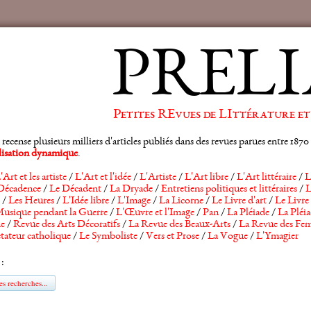
PRELI
Petites REvues de LIttérature et
ense plusieurs milliers d'articles publiés dans des revues parues entre 1870 et
alisation dynamique
.
'Art et les artiste
/
L'Art et l'idée
/
L'Artiste
/
L'Art libre
/
L'Art littéraire
/
L
Décadence
/
Le Décadent
/
La Dryade
/
Entretiens politiques et littéraires
/
L
/
Les Heures
/
L'Idée libre
/
L'Image
/
La Licorne
/
Le Livre d'art
/
Le Livre 
usique pendant la Guerre
/
L'Œuvre et l'Image
/
Pan
/
La Pléiade
/
La Pléia
he
/
Revue des Arts Décoratifs
/
La Revue des Beaux-Arts
/
La Revue des Fem
tateur catholique
/
Le Symboliste
/
Vers et Prose
/
La Vogue
/
L'Ymagier
 :
s recherches...