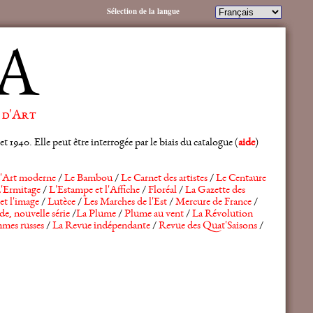
Sélection de la langue
A
 d'Art
 1940. Elle peut être interrogée par le biais du catalogue (
aide
)
'Art moderne
/
Le Bambou
/
Le Carnet des artistes
/
Le Centaure
'Ermitage
/
L'Estampe et l'Affiche
/
Floréal
/
La Gazette des
et l'image
/
Lutèce
/
Les Marches de l'Est
/
Mercure de France
/
de, nouvelle série
/
La Plume
/
Plume au vent
/
La Révolution
mes russes
/
La Revue indépendante
/
Revue des Quat'Saisons
/