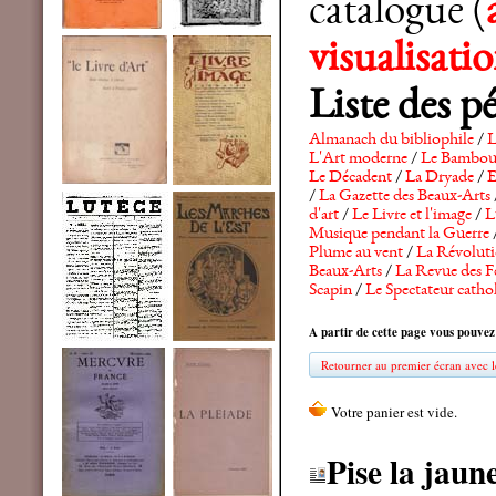
catalogue (
visualisat
Liste des p
Almanach du bibliophile
/
L
L'Art moderne
/
Le Bambo
Le Décadent
/
La Dryade
/
E
/
La Gazette des Beaux-Arts
d'art
/
Le Livre et l'image
/
L
Musique pendant la Guerre
Plume au vent
/
La Révolutio
Beaux-Arts
/
La Revue des F
Scapin
/
Le Spectateur catho
A partir de cette page vous pouvez
Retourner au premier écran avec le
Pise la jaun