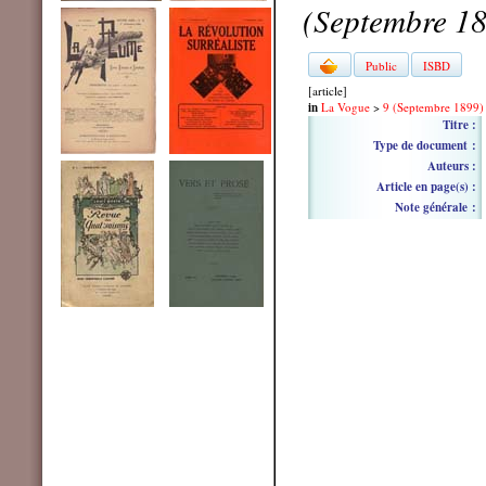
(Septembre 1
Public
ISBD
[article]
in
La Vogue
>
9 (Septembre 1899)
Titre :
Type de document :
Auteurs :
Article en page(s) :
Note générale :