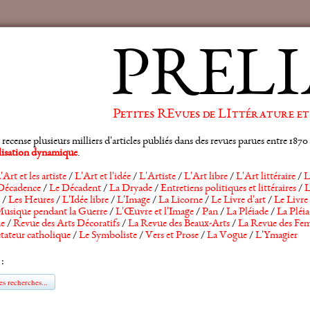
PRELI
Petites REvues de LIttérature et
ense plusieurs milliers d'articles publiés dans des revues parues entre 1870 et
alisation dynamique
.
'Art et les artiste
/
L'Art et l'idée
/
L'Artiste
/
L'Art libre
/
L'Art littéraire
/
L
Décadence
/
Le Décadent
/
La Dryade
/
Entretiens politiques et littéraires
/
L
/
Les Heures
/
L'Idée libre
/
L'Image
/
La Licorne
/
Le Livre d'art
/
Le Livre 
usique pendant la Guerre
/
L'Œuvre et l'Image
/
Pan
/
La Pléiade
/
La Pléia
he
/
Revue des Arts Décoratifs
/
La Revue des Beaux-Arts
/
La Revue des Fem
tateur catholique
/
Le Symboliste
/
Vers et Prose
/
La Vogue
/
L'Ymagier
 :
s recherches...