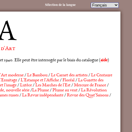
Sélection de la langue
A
 d'Art
 1940. Elle peut être interrogée par le biais du catalogue (
aide
)
'Art moderne
/
Le Bambou
/
Le Carnet des artistes
/
Le Centaure
'Ermitage
/
L'Estampe et l'Affiche
/
Floréal
/
La Gazette des
et l'image
/
Lutèce
/
Les Marches de l'Est
/
Mercure de France
/
de, nouvelle série
/
La Plume
/
Plume au vent
/
La Révolution
mes russes
/
La Revue indépendante
/
Revue des Quat'Saisons
/