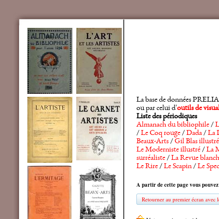
La base de données PRELIA rec
ou par celui d'
outils de visu
Liste des périodiques
Almanach du bibliophile
/
L
/
Le Coq rouge
/
Dada
/
La 
Beaux-Arts
/
Gil Blas illustré
Le Moderniste illustré
/
La M
surréaliste
/
La Revue blanc
Le Rire
/
Le Scapin
/
Le Spec
A partir de cette page vous pouvez
Retourner au premier écran avec le