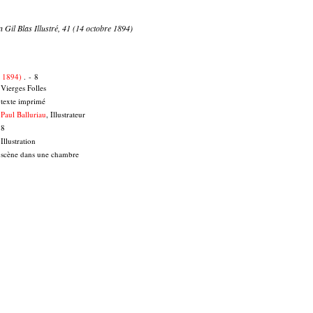
n Gil Blas Illustré, 41 (14 octobre 1894)
e 1894)
. - 8
Vierges Folles
texte imprimé
Paul Balluriau
, Illustrateur
8
Illustration
scène dans une chambre