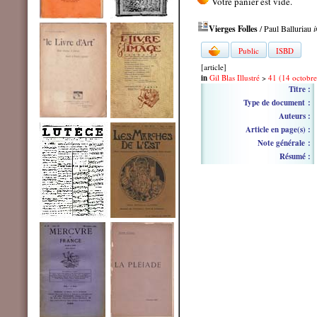
Vierges Folles
/ Paul Balluriau
i
Public
ISBD
[article]
in
Gil Blas Illustré
>
41 (14 octobr
Titre :
Type de document :
Auteurs :
Article en page(s) :
Note générale :
Résumé :