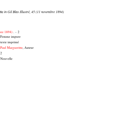
tte
in Gil Blas Illustré, 45 (11 novembre 1894)
bre 1894)
. - 2
Femme impure
texte imprimé
Paul Margueritte
, Auteur
2
Nouvelle