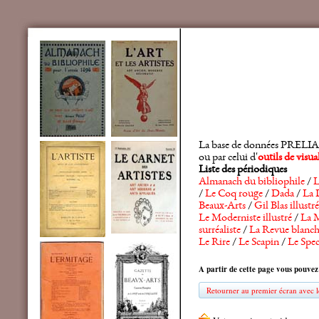
La base de données PRELIA rec
ou par celui d'
outils de visu
Liste des périodiques
Almanach du bibliophile
/
L
/
Le Coq rouge
/
Dada
/
La 
Beaux-Arts
/
Gil Blas illustré
Le Moderniste illustré
/
La M
surréaliste
/
La Revue blanc
Le Rire
/
Le Scapin
/
Le Spec
A partir de cette page vous pouvez
Retourner au premier écran avec le