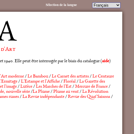
Sélection de la langue
A
 d'Art
 1940. Elle peut être interrogée par le biais du catalogue (
aide
)
'Art moderne
/
Le Bambou
/
Le Carnet des artistes
/
Le Centaure
'Ermitage
/
L'Estampe et l'Affiche
/
Floréal
/
La Gazette des
et l'image
/
Lutèce
/
Les Marches de l'Est
/
Mercure de France
/
de, nouvelle série
/
La Plume
/
Plume au vent
/
La Révolution
mes russes
/
La Revue indépendante
/
Revue des Quat'Saisons
/