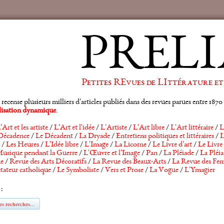
PRELI
Petites REvues de LIttérature et
ense plusieurs milliers d'articles publiés dans des revues parues entre 1870 et
alisation dynamique
.
'Art et les artiste
/
L'Art et l'idée
/
L'Artiste
/
L'Art libre
/
L'Art littéraire
/
L
Décadence
/
Le Décadent
/
La Dryade
/
Entretiens politiques et littéraires
/
L
/
Les Heures
/
L'Idée libre
/
L'Image
/
La Licorne
/
Le Livre d'art
/
Le Livre 
usique pendant la Guerre
/
L'Œuvre et l'Image
/
Pan
/
La Pléiade
/
La Pléia
he
/
Revue des Arts Décoratifs
/
La Revue des Beaux-Arts
/
La Revue des Fem
tateur catholique
/
Le Symboliste
/
Vers et Prose
/
La Vogue
/
L'Ymagier
 :
s recherches...