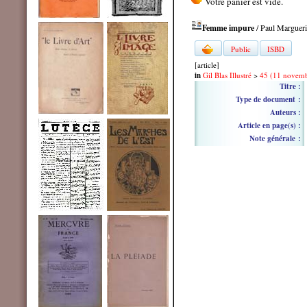
Femme impure
/ Paul Margueri
Public
ISBD
[article]
in
Gil Blas Illustré
>
45 (11 novem
Titre :
Type de document :
Auteurs :
Article en page(s) :
Note générale :