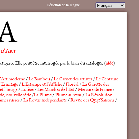
Sélection de la langue
A
 d'Art
 1940. Elle peut être interrogée par le biais du catalogue (
aide
)
'Art moderne
/
Le Bambou
/
Le Carnet des artistes
/
Le Centaure
'Ermitage
/
L'Estampe et l'Affiche
/
Floréal
/
La Gazette des
et l'image
/
Lutèce
/
Les Marches de l'Est
/
Mercure de France
/
de, nouvelle série
/
La Plume
/
Plume au vent
/
La Révolution
mes russes
/
La Revue indépendante
/
Revue des Quat'Saisons
/