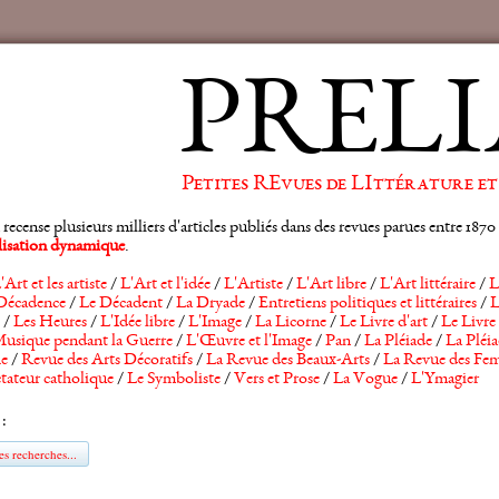
PRELI
Petites REvues de LIttérature et
ense plusieurs milliers d'articles publiés dans des revues parues entre 1870 et
alisation dynamique
.
'Art et les artiste
/
L'Art et l'idée
/
L'Artiste
/
L'Art libre
/
L'Art littéraire
/
L
Décadence
/
Le Décadent
/
La Dryade
/
Entretiens politiques et littéraires
/
L
/
Les Heures
/
L'Idée libre
/
L'Image
/
La Licorne
/
Le Livre d'art
/
Le Livre 
usique pendant la Guerre
/
L'Œuvre et l'Image
/
Pan
/
La Pléiade
/
La Pléia
he
/
Revue des Arts Décoratifs
/
La Revue des Beaux-Arts
/
La Revue des Fem
tateur catholique
/
Le Symboliste
/
Vers et Prose
/
La Vogue
/
L'Ymagier
 :
s recherches...