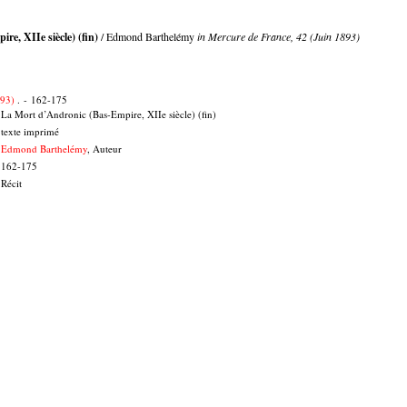
e, XIIe siècle) (fin)
/ Edmond Barthelémy
in Mercure de France, 42 (Juin 1893)
893)
. - 162-175
La Mort d’Andronic (Bas-Empire, XIIe siècle) (fin)
texte imprimé
Edmond Barthelémy
, Auteur
162-175
Récit