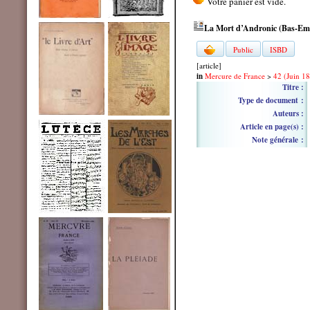
La Mort d’Andronic (Bas-Empir
Public
ISBD
[article]
in
Mercure de France
>
42 (Juin 1
Titre :
Type de document :
Auteurs :
Article en page(s) :
Note générale :