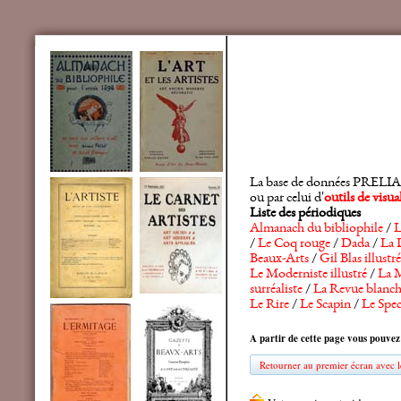
La base de données PRELIA rec
ou par celui d'
outils de visu
Liste des périodiques
Almanach du bibliophile
/
L
/
Le Coq rouge
/
Dada
/
La 
Beaux-Arts
/
Gil Blas illustré
Le Moderniste illustré
/
La M
surréaliste
/
La Revue blanc
Le Rire
/
Le Scapin
/
Le Spec
A partir de cette page vous pouvez
Retourner au premier écran avec le