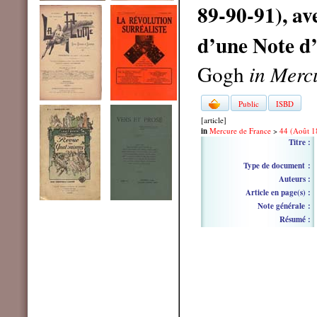
89-90-91), av
d’une Note
Gogh
in Merc
Public
ISBD
[article]
in
Mercure de France
>
44 (Août 1
Titre :
Type de document :
Auteurs :
Article en page(s) :
Note générale :
Résumé :