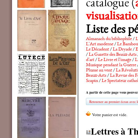
catalogue (
visualisat
Liste des p
Almanach du bibliophile
/
L
L'Art moderne
/
Le Bambo
Le Décadent
/
La Dryade
/
E
/
La Gazette des Beaux-Arts
d'art
/
Le Livre et l'image
/
L
Musique pendant la Guerre
Plume au vent
/
La Révolutio
Beaux-Arts
/
La Revue des F
Scapin
/
Le Spectateur catho
A partir de cette page vous pouvez
Retourner au premier écran avec le
Lettres à T