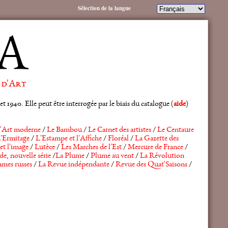
Sélection de la langue
A
 d'Art
 1940. Elle peut être interrogée par le biais du catalogue (
aide
)
'Art moderne
/
Le Bambou
/
Le Carnet des artistes
/
Le Centaure
'Ermitage
/
L'Estampe et l'Affiche
/
Floréal
/
La Gazette des
et l'image
/
Lutèce
/
Les Marches de l'Est
/
Mercure de France
/
de, nouvelle série
/
La Plume
/
Plume au vent
/
La Révolution
mes russes
/
La Revue indépendante
/
Revue des Quat'Saisons
/