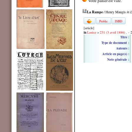
La Rampe
/ Henry Maugis
in 
Public
ISBD
[article]
in
Lutèce
>
231 (3 avril 1886)
. - 
Titre :
Type de document :
Auteurs :
Article en page(s) :
Note générale :