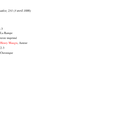
Lutèce, 231 (3 avril 1886)
2-3
La Rampe
texte imprimé
Henry Maugis
, Auteur
2-3
Chronique