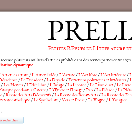
PRELI
Petites REvues de LIttérature et
ense plusieurs milliers d'articles publiés dans des revues parues entre 1870 et
alisation dynamique
.
'Art et les artiste
/
L'Art et l'idée
/
L'Artiste
/
L'Art libre
/
L'Art littéraire
/
L
Décadence
/
Le Décadent
/
La Dryade
/
Entretiens politiques et littéraires
/
L
/
Les Heures
/
L'Idée libre
/
L'Image
/
La Licorne
/
Le Livre d'art
/
Le Livre 
usique pendant la Guerre
/
L'Œuvre et l'Image
/
Pan
/
La Pléiade
/
La Pléia
he
/
Revue des Arts Décoratifs
/
La Revue des Beaux-Arts
/
La Revue des Fem
tateur catholique
/
Le Symboliste
/
Vers et Prose
/
La Vogue
/
L'Ymagier
 :
s recherches...