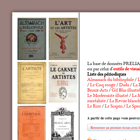
La base de données PRELIA rec
ou par celui d'
outils de visu
Liste des périodiques
Almanach du bibliophile
/
L
/
Le Coq rouge
/
Dada
/
La 
Beaux-Arts
/
Gil Blas illustré
Le Moderniste illustré
/
La M
surréaliste
/
La Revue blanc
Le Rire
/
Le Scapin
/
Le Spec
A partir de cette page vous pouvez
Retourner au premier écran avec le