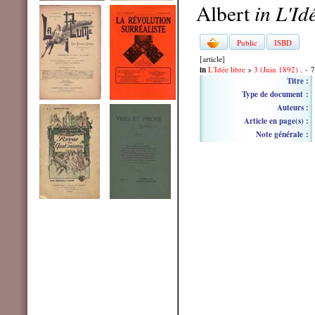
Albert
in L'Id
Public
ISBD
[article]
in
L'Idée libre
>
3 (Juin 1892)
. - 
Titre :
Type de document :
Auteurs :
Article en page(s) :
Note générale :