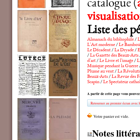
catalogue (
visualisat
Liste des p
Almanach du bibliophile
/
L
L'Art moderne
/
Le Bambo
Le Décadent
/
La Dryade
/
E
/
La Gazette des Beaux-Arts
d'art
/
Le Livre et l'image
/
L
Musique pendant la Guerre
Plume au vent
/
La Révolutio
Beaux-Arts
/
La Revue des F
Scapin
/
Le Spectateur catho
A partir de cette page vous pouvez
Retourner au premier écran avec le
Notes littér