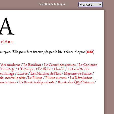
Sélection de la langue
A
 d'Art
 1940. Elle peut être interrogée par le biais du catalogue (
aide
)
'Art moderne
/
Le Bambou
/
Le Carnet des artistes
/
Le Centaure
'Ermitage
/
L'Estampe et l'Affiche
/
Floréal
/
La Gazette des
et l'image
/
Lutèce
/
Les Marches de l'Est
/
Mercure de France
/
de, nouvelle série
/
La Plume
/
Plume au vent
/
La Révolution
mes russes
/
La Revue indépendante
/
Revue des Quat'Saisons
/