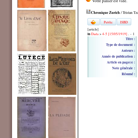
Chronique Zurich
/ Tristan Tz
Public
ISBD
[article]
in
Dada
>
4-5 [15/05/1919]
. - 1
Titre :
Type de document :
Auteurs :
Année de publication :
Article en page(s) :
Note générale :
Résumé :