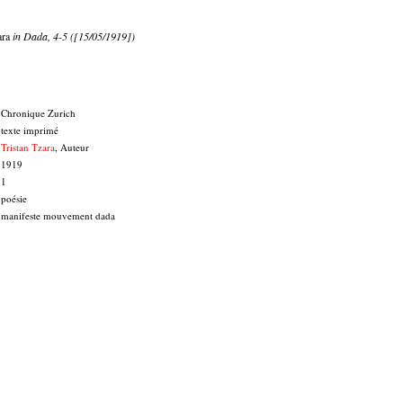
ara
in Dada, 4-5 ([15/05/1919])
Chronique Zurich
texte imprimé
Tristan Tzara
, Auteur
1919
1
poésie
manifeste mouvement dada