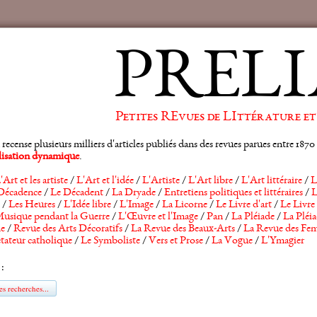
PRELI
Petites REvues de LIttérature et
ense plusieurs milliers d'articles publiés dans des revues parues entre 1870 et
alisation dynamique
.
'Art et les artiste
/
L'Art et l'idée
/
L'Artiste
/
L'Art libre
/
L'Art littéraire
/
L
Décadence
/
Le Décadent
/
La Dryade
/
Entretiens politiques et littéraires
/
L
/
Les Heures
/
L'Idée libre
/
L'Image
/
La Licorne
/
Le Livre d'art
/
Le Livre 
usique pendant la Guerre
/
L'Œuvre et l'Image
/
Pan
/
La Pléiade
/
La Pléia
he
/
Revue des Arts Décoratifs
/
La Revue des Beaux-Arts
/
La Revue des Fem
tateur catholique
/
Le Symboliste
/
Vers et Prose
/
La Vogue
/
L'Ymagier
 :
s recherches...