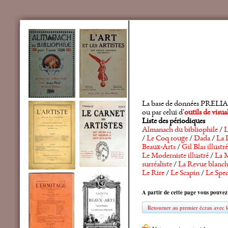
La base de données PRELIA rec
ou par celui d'
outils de visu
Liste des périodiques
Almanach du bibliophile
/
L
/
Le Coq rouge
/
Dada
/
La 
Beaux-Arts
/
Gil Blas illustré
Le Moderniste illustré
/
La M
surréaliste
/
La Revue blanc
Le Rire
/
Le Scapin
/
Le Spec
A partir de cette page vous pouvez
Retourner au premier écran avec le