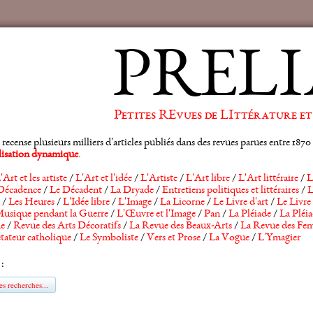
PRELI
Petites REvues de LIttérature et
ense plusieurs milliers d'articles publiés dans des revues parues entre 1870 et
alisation dynamique
.
'Art et les artiste
/
L'Art et l'idée
/
L'Artiste
/
L'Art libre
/
L'Art littéraire
/
L
Décadence
/
Le Décadent
/
La Dryade
/
Entretiens politiques et littéraires
/
L
/
Les Heures
/
L'Idée libre
/
L'Image
/
La Licorne
/
Le Livre d'art
/
Le Livre 
usique pendant la Guerre
/
L'Œuvre et l'Image
/
Pan
/
La Pléiade
/
La Pléia
he
/
Revue des Arts Décoratifs
/
La Revue des Beaux-Arts
/
La Revue des Fem
tateur catholique
/
Le Symboliste
/
Vers et Prose
/
La Vogue
/
L'Ymagier
 :
s recherches...