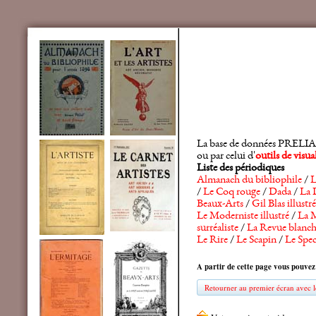
La base de données PRELIA rec
ou par celui d'
outils de visu
Liste des périodiques
Almanach du bibliophile
/
L
/
Le Coq rouge
/
Dada
/
La 
Beaux-Arts
/
Gil Blas illustré
Le Moderniste illustré
/
La M
surréaliste
/
La Revue blanc
Le Rire
/
Le Scapin
/
Le Spec
A partir de cette page vous pouvez
Retourner au premier écran avec le