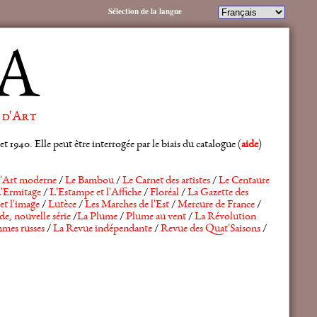
Sélection de la langue
A
 d'Art
 1940. Elle peut être interrogée par le biais du catalogue (
aide
)
'Art moderne
/
Le Bambou
/
Le Carnet des artistes
/
Le Centaure
'Ermitage
/
L'Estampe et l'Affiche
/
Floréal
/
La Gazette des
et l'image
/
Lutèce
/
Les Marches de l'Est
/
Mercure de France
/
de, nouvelle série
/
La Plume
/
Plume au vent
/
La Révolution
mes russes
/
La Revue indépendante
/
Revue des Quat'Saisons
/