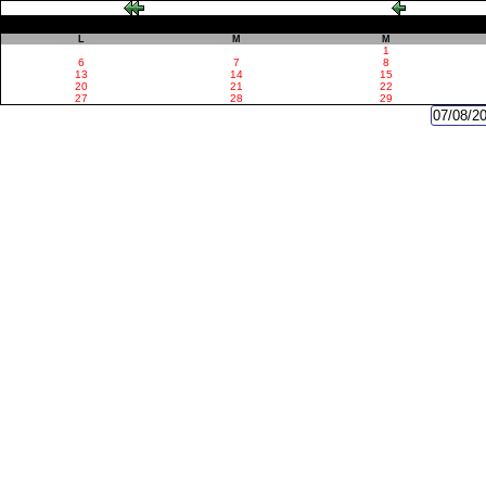
L
M
M
1
6
7
8
13
14
15
20
21
22
27
28
29