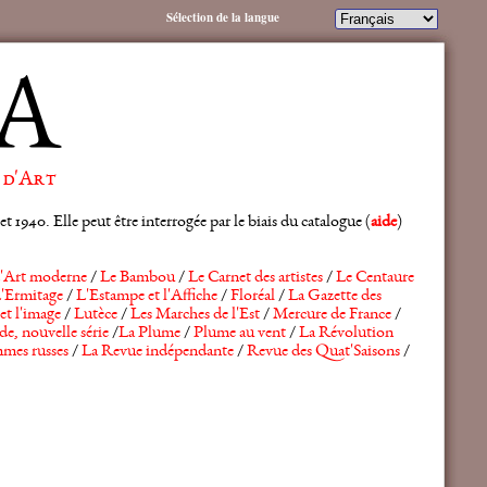
Sélection de la langue
A
 d'Art
 1940. Elle peut être interrogée par le biais du catalogue (
aide
)
'Art moderne
/
Le Bambou
/
Le Carnet des artistes
/
Le Centaure
'Ermitage
/
L'Estampe et l'Affiche
/
Floréal
/
La Gazette des
et l'image
/
Lutèce
/
Les Marches de l'Est
/
Mercure de France
/
de, nouvelle série
/
La Plume
/
Plume au vent
/
La Révolution
mes russes
/
La Revue indépendante
/
Revue des Quat'Saisons
/