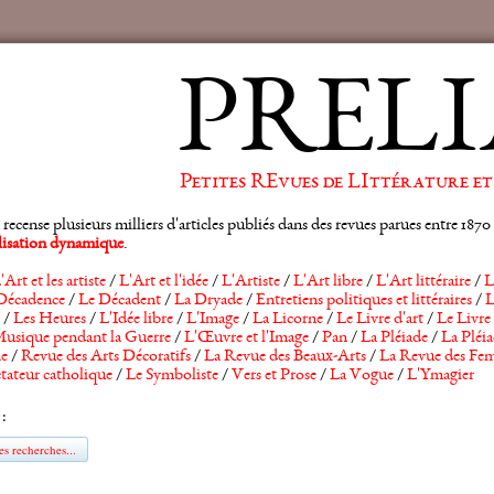
PRELI
Petites REvues de LIttérature et
ense plusieurs milliers d'articles publiés dans des revues parues entre 1870 et
alisation dynamique
.
'Art et les artiste
/
L'Art et l'idée
/
L'Artiste
/
L'Art libre
/
L'Art littéraire
/
L
Décadence
/
Le Décadent
/
La Dryade
/
Entretiens politiques et littéraires
/
L
/
Les Heures
/
L'Idée libre
/
L'Image
/
La Licorne
/
Le Livre d'art
/
Le Livre 
usique pendant la Guerre
/
L'Œuvre et l'Image
/
Pan
/
La Pléiade
/
La Pléia
he
/
Revue des Arts Décoratifs
/
La Revue des Beaux-Arts
/
La Revue des Fem
tateur catholique
/
Le Symboliste
/
Vers et Prose
/
La Vogue
/
L'Ymagier
 :
s recherches...