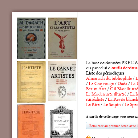
La base de données PRELIA rec
ou par celui d'
outils de visu
Liste des périodiques
Almanach du bibliophile
/
L
/
Le Coq rouge
/
Dada
/
La 
Beaux-Arts
/
Gil Blas illustré
Le Moderniste illustré
/
La M
surréaliste
/
La Revue blanc
Le Rire
/
Le Scapin
/
Le Spec
A partir de cette page vous pouvez
Retourner au premier écran avec le