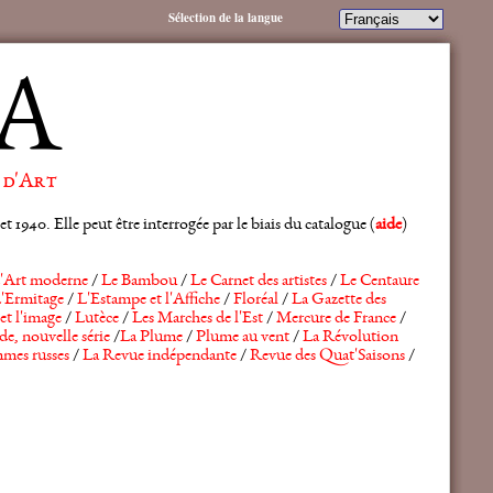
Sélection de la langue
A
 d'Art
 1940. Elle peut être interrogée par le biais du catalogue (
aide
)
'Art moderne
/
Le Bambou
/
Le Carnet des artistes
/
Le Centaure
'Ermitage
/
L'Estampe et l'Affiche
/
Floréal
/
La Gazette des
et l'image
/
Lutèce
/
Les Marches de l'Est
/
Mercure de France
/
de, nouvelle série
/
La Plume
/
Plume au vent
/
La Révolution
mes russes
/
La Revue indépendante
/
Revue des Quat'Saisons
/