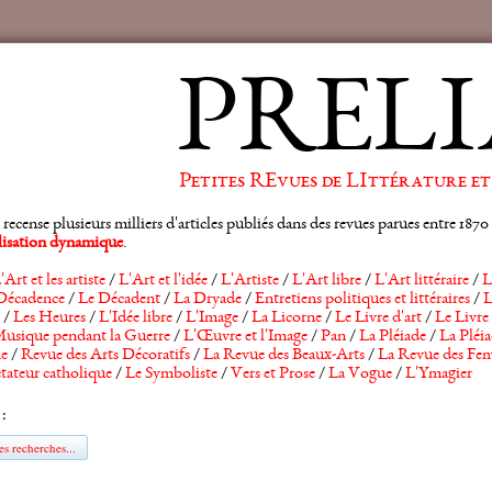
PRELI
Petites REvues de LIttérature et
ense plusieurs milliers d'articles publiés dans des revues parues entre 1870 et
alisation dynamique
.
'Art et les artiste
/
L'Art et l'idée
/
L'Artiste
/
L'Art libre
/
L'Art littéraire
/
L
Décadence
/
Le Décadent
/
La Dryade
/
Entretiens politiques et littéraires
/
L
/
Les Heures
/
L'Idée libre
/
L'Image
/
La Licorne
/
Le Livre d'art
/
Le Livre 
usique pendant la Guerre
/
L'Œuvre et l'Image
/
Pan
/
La Pléiade
/
La Pléia
he
/
Revue des Arts Décoratifs
/
La Revue des Beaux-Arts
/
La Revue des Fem
tateur catholique
/
Le Symboliste
/
Vers et Prose
/
La Vogue
/
L'Ymagier
 :
s recherches...