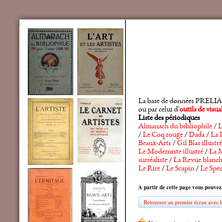
La base de données PRELIA rec
ou par celui d'
outils de visu
Liste des périodiques
Almanach du bibliophile
/
L
/
Le Coq rouge
/
Dada
/
La 
Beaux-Arts
/
Gil Blas illustré
Le Moderniste illustré
/
La M
surréaliste
/
La Revue blanc
Le Rire
/
Le Scapin
/
Le Spec
A partir de cette page vous pouvez
Retourner au premier écran avec le