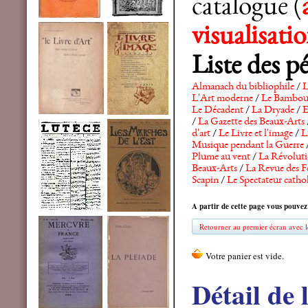
catalogue (
visualisat
Liste des p
Almanach du bibliophile
/
L
L'Art moderne
/
Le Bambo
Le Décadent
/
La Dryade
/
E
/
La Gazette des Beaux-Arts
d'art
/
Le Livre et l'image
/
L
Musique pendant la Guerre
Plume au vent
/
La Révolutio
Beaux-Arts
/
La Revue des F
Scapin
/
Le Spectateur catho
A partir de cette page vous pouvez
Retourner au premier écran avec le
Détail de 