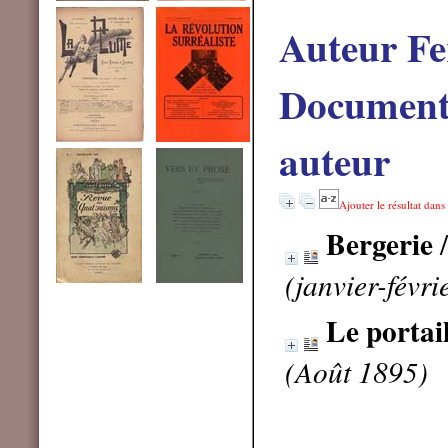
Auteur Fe
Documents
auteur
Ajouter le résultat dans
Bergerie
/
(janvier-févr
Le portai
(Août 1895)