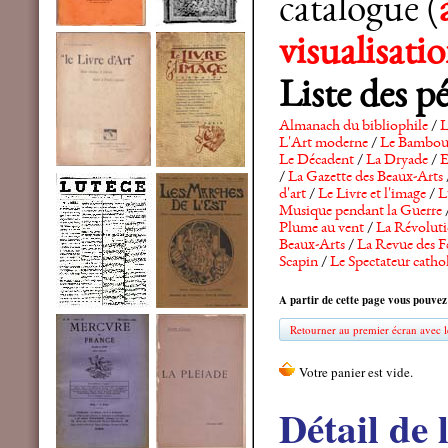
catalogue (
visualisat
Liste des p
Almanach du bibliophile
/
L
L'Art moderne
/
Le Bambo
Le Décadent
/
La Dryade
/
E
/
La Gazette des Beaux-Arts
d'art
/
Le Livre et l'image
/
L
Musique pendant la Guerre
Plume au vent
/
La Révolutio
Beaux-Arts
/
La Revue des F
Scapin
/
Le Spectateur catho
A partir de cette page vous pouvez
Retourner au premier écran avec le
Détail de 