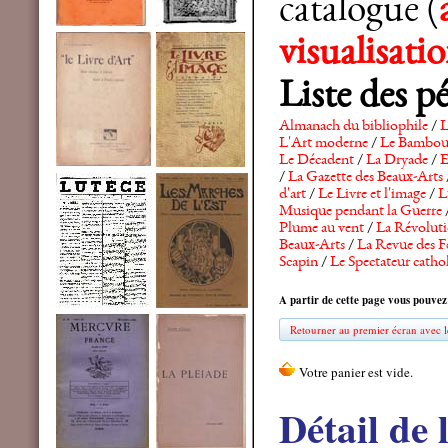
catalogue (
visualisat
Liste des p
Almanach du bibliophile
/
L
L'Art moderne
/
Le Bambo
Le Décadent
/
La Dryade
/
E
/
La Gazette des Beaux-Arts
d'art
/
Le Livre et l'image
/
L
Musique pendant la Guerre
Plume au vent
/
La Révolutio
Beaux-Arts
/
La Revue des F
Scapin
/
Le Spectateur catho
A partir de cette page vous pouvez
Retourner au premier écran avec le
Détail de 