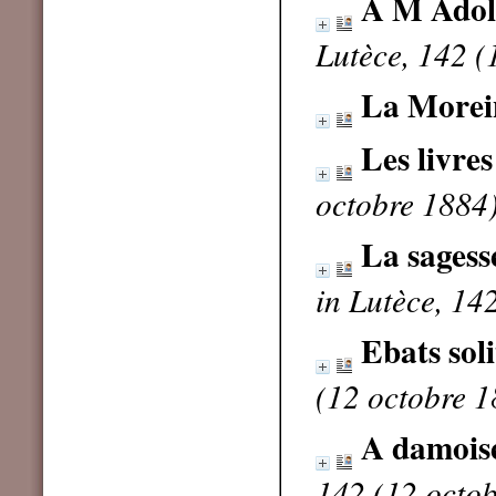
A M Adol
Lutèce, 142 (
La Morei
Les livres
octobre 1884
La sagess
in Lutèce, 14
Ebats soli
(12 octobre 1
A damoise
142 (12 octo