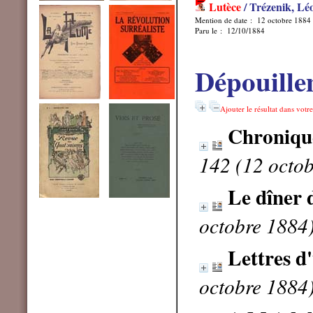
Lutèce
/ Trézenik, Lé
Mention de date : 12 octobre 1884
Paru le : 12/10/1884
Dépouille
Ajouter le résultat dans votr
Chronique
142 (12 octo
Le dîner 
octobre 1884
Lettres d
octobre 1884