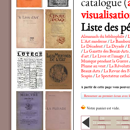
catalogue (
visualisat
Liste des p
Almanach du bibliophile
/
L
L'Art moderne
/
Le Bambo
Le Décadent
/
La Dryade
/
E
/
La Gazette des Beaux-Arts
d'art
/
Le Livre et l'image
/
L
Musique pendant la Guerre
Plume au vent
/
La Révolutio
Beaux-Arts
/
La Revue des F
Scapin
/
Le Spectateur catho
A partir de cette page vous pouvez
Retourner au premier écran avec le
139
140
21 septembre
28 septem
1884
1884