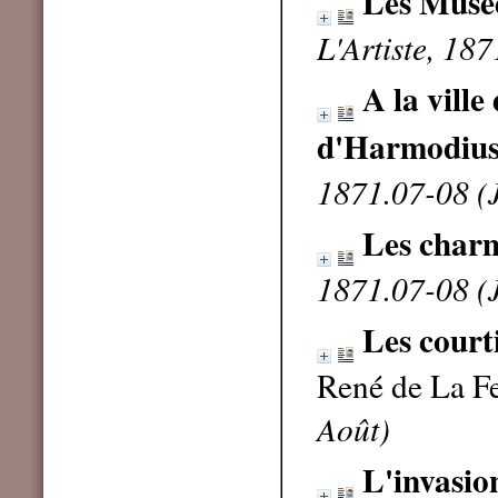
Les Musé
L'Artiste, 187
A la vill
d'Harmodiu
1871.07-08 (J
Les charm
1871.07-08 (J
Les court
René de La F
Août)
L'invasio