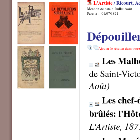
L'Artiste
/ Ricourt, Ac
Mention de date : Juillet-Août
Paru le : 01/07/1871
Dépouille
Ajouter le résultat dans votr
Les Malhe
de Saint-Vict
Août)
Les chef-
brûlés: l'Hôte
L'Artiste, 187