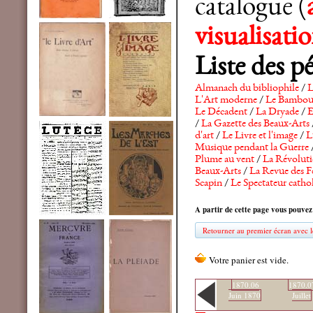
catalogue (
visualisat
Liste des p
Almanach du bibliophile
/
L
L'Art moderne
/
Le Bambo
Le Décadent
/
La Dryade
/
E
/
La Gazette des Beaux-Arts
d'art
/
Le Livre et l'image
/
L
Musique pendant la Guerre
Plume au vent
/
La Révolutio
Beaux-Arts
/
La Revue des F
Scapin
/
Le Spectateur catho
A partir de cette page vous pouvez
Retourner au premier écran avec le
1870.06
1870.0
Juin 1870
Juillet