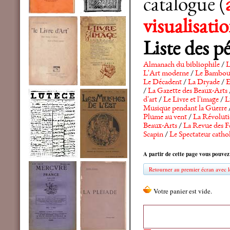
catalogue (
visualisat
Liste des p
Almanach du bibliophile
/
L
L'Art moderne
/
Le Bambo
Le Décadent
/
La Dryade
/
E
/
La Gazette des Beaux-Arts
d'art
/
Le Livre et l'image
/
L
Musique pendant la Guerre
Plume au vent
/
La Révolutio
Beaux-Arts
/
La Revue des F
Scapin
/
Le Spectateur catho
A partir de cette page vous pouvez
Retourner au premier écran avec le