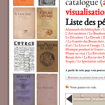
catalogue (
visualisat
Liste des p
Almanach du bibliophile
/
L
L'Art moderne
/
Le Bambo
Le Décadent
/
La Dryade
/
E
/
La Gazette des Beaux-Arts
d'art
/
Le Livre et l'image
/
L
Musique pendant la Guerre
Plume au vent
/
La Révolutio
Beaux-Arts
/
La Revue des F
Scapin
/
Le Spectateur catho
A partir de cette page vous pouvez
Retourner au premier écran avec le
63
64
18 janvier 1896
25 janvier