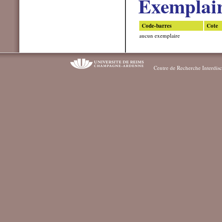
Exemplai
Code-barres
Cote
aucun exemplaire
Centre de Recherche Interdisc