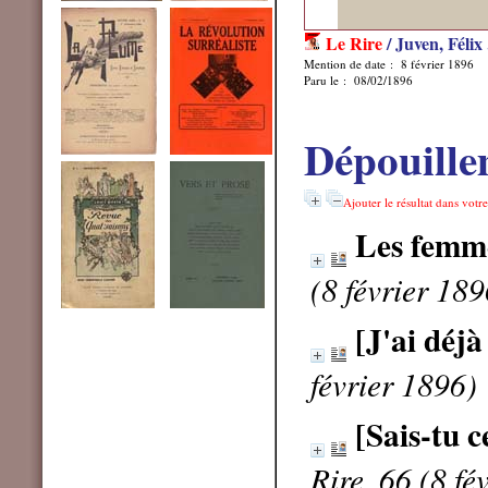
Le Rire
/ Juven, Félix
Mention de date : 8 février 1896
Paru le : 08/02/1896
Dépouille
Ajouter le résultat dans votr
Les femme
(8 février 189
[J'ai déjà
février 1896)
[Sais-tu c
Rire, 66 (8 fé