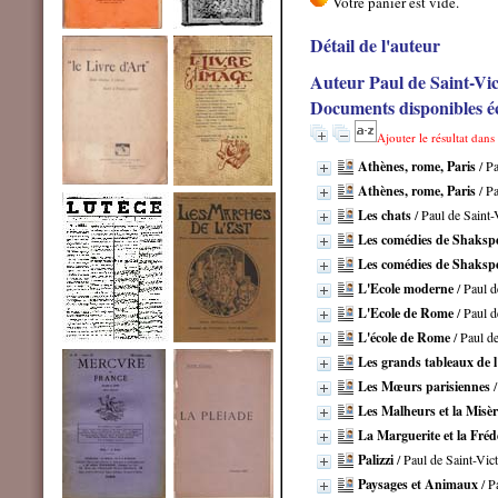
Détail de l'auteur
Auteur Paul de Saint-Vic
Documents disponibles éc
Ajouter le résultat dans
Athènes, rome, Paris
/ Pa
Athènes, rome, Paris
/ Pa
Les chats
/ Paul de Saint-
Les comédies de Shaksp
Les comédies de Shaksp
L'Ecole moderne
/ Paul d
L'Ecole de Rome
/ Paul d
L'école de Rome
/ Paul d
Les grands tableaux de l
Les Mœurs parisiennes
/
Les Malheurs et la Misèr
La Marguerite et la Fré
Palizzi
/ Paul de Saint-Vic
Paysages et Animaux
/ P