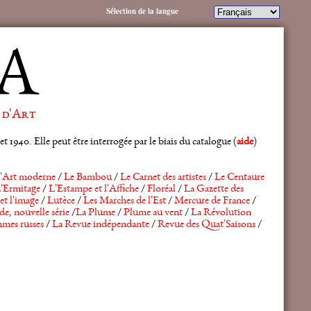
Sélection de la langue
A
 d'Art
 1940. Elle peut être interrogée par le biais du catalogue (
aide
)
'Art moderne
/
Le Bambou
/
Le Carnet des artistes
/
Le Centaure
'Ermitage
/
L'Estampe et l'Affiche
/
Floréal
/
La Gazette des
et l'image
/
Lutèce
/
Les Marches de l'Est
/
Mercure de France
/
de, nouvelle série
/
La Plume
/
Plume au vent
/
La Révolution
mes russes
/
La Revue indépendante
/
Revue des Quat'Saisons
/