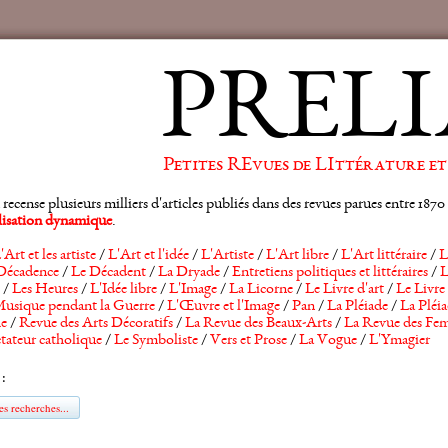
PRELI
Petites REvues de LIttérature et
ense plusieurs milliers d'articles publiés dans des revues parues entre 1870 et
alisation dynamique
.
'Art et les artiste
/
L'Art et l'idée
/
L'Artiste
/
L'Art libre
/
L'Art littéraire
/
L
Décadence
/
Le Décadent
/
La Dryade
/
Entretiens politiques et littéraires
/
L
/
Les Heures
/
L'Idée libre
/
L'Image
/
La Licorne
/
Le Livre d'art
/
Le Livre 
usique pendant la Guerre
/
L'Œuvre et l'Image
/
Pan
/
La Pléiade
/
La Pléia
he
/
Revue des Arts Décoratifs
/
La Revue des Beaux-Arts
/
La Revue des Fem
tateur catholique
/
Le Symboliste
/
Vers et Prose
/
La Vogue
/
L'Ymagier
 :
s recherches...