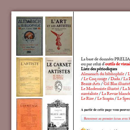
La base de données PRELIA rec
ou par celui d'
outils de visu
Liste des périodiques
Almanach du bibliophile
/
L
/
Le Coq rouge
/
Dada
/
La 
Beaux-Arts
/
Gil Blas illustré
Le Moderniste illustré
/
La M
surréaliste
/
La Revue blanc
Le Rire
/
Le Scapin
/
Le Spec
A partir de cette page vous pouvez
Retourner au premier écran avec le