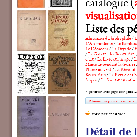
catalogue (
visualisat
Liste des p
Almanach du bibliophile
/
L
L'Art moderne
/
Le Bambo
Le Décadent
/
La Dryade
/
E
/
La Gazette des Beaux-Arts
d'art
/
Le Livre et l'image
/
L
Musique pendant la Guerre
Plume au vent
/
La Révolutio
Beaux-Arts
/
La Revue des F
Scapin
/
Le Spectateur catho
A partir de cette page vous pouvez
Retourner au premier écran avec le
Détail de 