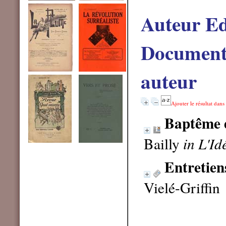
Auteur E
Documents
auteur
Ajouter le résultat dans
Baptême d
Bailly
in L'Id
Entretiens
Vielé-Griffin