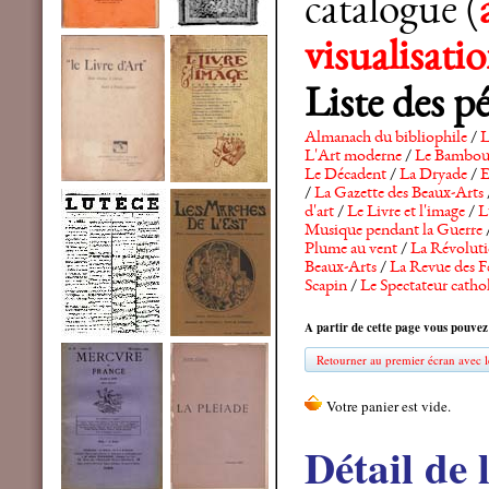
catalogue (
visualisat
Liste des p
Almanach du bibliophile
/
L
L'Art moderne
/
Le Bambo
Le Décadent
/
La Dryade
/
E
/
La Gazette des Beaux-Arts
d'art
/
Le Livre et l'image
/
L
Musique pendant la Guerre
Plume au vent
/
La Révolutio
Beaux-Arts
/
La Revue des F
Scapin
/
Le Spectateur catho
A partir de cette page vous pouvez
Retourner au premier écran avec le
Détail de 