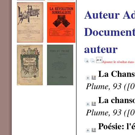
Auteur A
Documents
auteur
Ajouter le résultat dans
La Chans
Plume, 93 ([
La chans
Plume, 93 ([
Poésie: l'