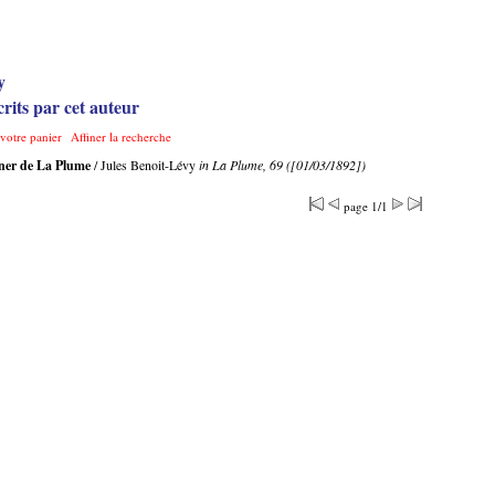
y
rits par cet auteur
 votre panier
Affiner la recherche
îner de La Plume
/ Jules Benoit-Lévy
in La Plume, 69 ([01/03/1892])
page 1/1