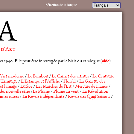
Sélection de la langue
A
 d'Art
 1940. Elle peut être interrogée par le biais du catalogue (
aide
)
'Art moderne
/
Le Bambou
/
Le Carnet des artistes
/
Le Centaure
'Ermitage
/
L'Estampe et l'Affiche
/
Floréal
/
La Gazette des
et l'image
/
Lutèce
/
Les Marches de l'Est
/
Mercure de France
/
de, nouvelle série
/
La Plume
/
Plume au vent
/
La Révolution
mes russes
/
La Revue indépendante
/
Revue des Quat'Saisons
/