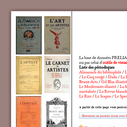
La base de données PRELIA rec
ou par celui d'
outils de visu
Liste des périodiques
Almanach du bibliophile
/
L
/
Le Coq rouge
/
Dada
/
La 
Beaux-Arts
/
Gil Blas illustré
Le Moderniste illustré
/
La M
surréaliste
/
La Revue blanc
Le Rire
/
Le Scapin
/
Le Spec
A partir de cette page vous pouvez
Retourner au premier écran avec le