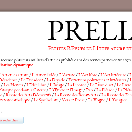
PRELI
Petites REvues de LIttérature et
ense plusieurs milliers d'articles publiés dans des revues parues entre 1870 et
alisation dynamique
.
'Art et les artiste
/
L'Art et l'idée
/
L'Artiste
/
L'Art libre
/
L'Art littéraire
/
L
Décadence
/
Le Décadent
/
La Dryade
/
Entretiens politiques et littéraires
/
L
/
Les Heures
/
L'Idée libre
/
L'Image
/
La Licorne
/
Le Livre d'art
/
Le Livre 
usique pendant la Guerre
/
L'Œuvre et l'Image
/
Pan
/
La Pléiade
/
La Pléia
he
/
Revue des Arts Décoratifs
/
La Revue des Beaux-Arts
/
La Revue des Fem
tateur catholique
/
Le Symboliste
/
Vers et Prose
/
La Vogue
/
L'Ymagier
 :
s recherches...