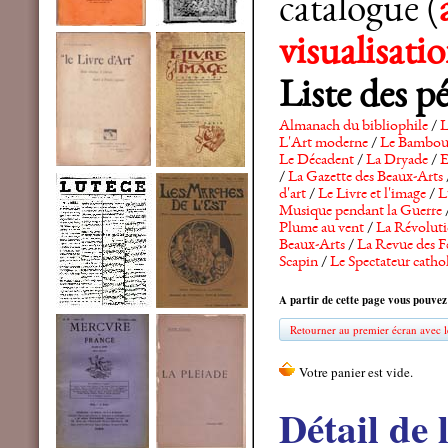
catalogue (
visualisat
Liste des p
Almanach du bibliophile
/
L
L'Art moderne
/
Le Bambo
Le Décadent
/
La Dryade
/
E
/
La Gazette des Beaux-Arts
d'art
/
Le Livre et l'image
/
L
Musique pendant la Guerre
Plume au vent
/
La Révolutio
Beaux-Arts
/
La Revue des F
Scapin
/
Le Spectateur catho
A partir de cette page vous pouvez
Retourner au premier écran avec le
Détail de 