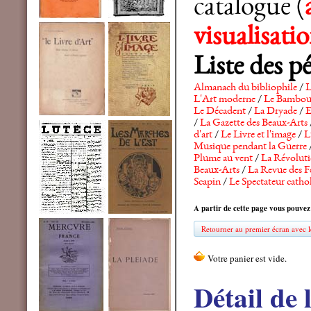
catalogue (
visualisat
Liste des p
Almanach du bibliophile
/
L
L'Art moderne
/
Le Bambo
Le Décadent
/
La Dryade
/
E
/
La Gazette des Beaux-Arts
d'art
/
Le Livre et l'image
/
L
Musique pendant la Guerre
Plume au vent
/
La Révolutio
Beaux-Arts
/
La Revue des F
Scapin
/
Le Spectateur catho
A partir de cette page vous pouvez
Retourner au premier écran avec le
Détail de 