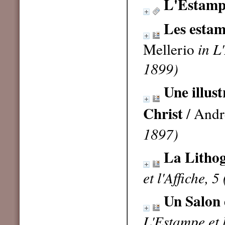
L'Estampe
Les estamp
Mellerio
in L
1899)
Une illust
Christ
/ Andr
1897)
La Litho
et l'Affiche, 
Un Salon 
L'Estampe et 