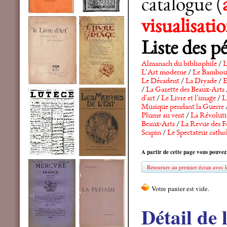
catalogue (
visualisat
Liste des p
Almanach du bibliophile
/
L
L'Art moderne
/
Le Bambo
Le Décadent
/
La Dryade
/
E
/
La Gazette des Beaux-Arts
d'art
/
Le Livre et l'image
/
L
Musique pendant la Guerre
Plume au vent
/
La Révolutio
Beaux-Arts
/
La Revue des F
Scapin
/
Le Spectateur catho
A partir de cette page vous pouvez
Retourner au premier écran avec le
Détail de 