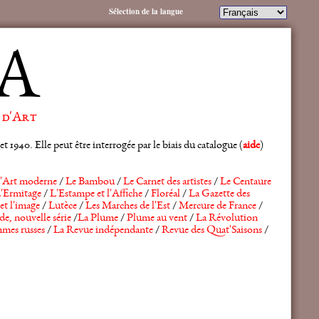
Sélection de la langue
A
 d'Art
 1940. Elle peut être interrogée par le biais du catalogue (
aide
)
'Art moderne
/
Le Bambou
/
Le Carnet des artistes
/
Le Centaure
'Ermitage
/
L'Estampe et l'Affiche
/
Floréal
/
La Gazette des
et l'image
/
Lutèce
/
Les Marches de l'Est
/
Mercure de France
/
de, nouvelle série
/
La Plume
/
Plume au vent
/
La Révolution
mes russes
/
La Revue indépendante
/
Revue des Quat'Saisons
/