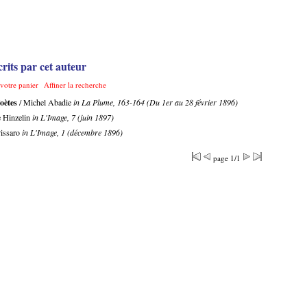
rits par cet auteur
 votre panier
Affiner la recherche
oètes
/ Michel Abadie
in La Plume, 163-164 (Du 1er au 28 février 1896)
e Hinzelin
in L'Image, 7 (juin 1897)
Pissaro
in L'Image, 1 (décembre 1896)
page 1/1