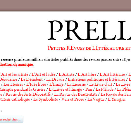
PRELI
Petites REvues de LIttérature et
ense plusieurs milliers d'articles publiés dans des revues parues entre 1870 et
alisation dynamique
.
'Art et les artiste
/
L'Art et l'idée
/
L'Artiste
/
L'Art libre
/
L'Art littéraire
/
L
Décadence
/
Le Décadent
/
La Dryade
/
Entretiens politiques et littéraires
/
L
/
Les Heures
/
L'Idée libre
/
L'Image
/
La Licorne
/
Le Livre d'art
/
Le Livre 
usique pendant la Guerre
/
L'Œuvre et l'Image
/
Pan
/
La Pléiade
/
La Pléia
he
/
Revue des Arts Décoratifs
/
La Revue des Beaux-Arts
/
La Revue des Fem
tateur catholique
/
Le Symboliste
/
Vers et Prose
/
La Vogue
/
L'Ymagier
 :
s recherches...