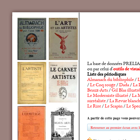
La base de données PRELIA rec
ou par celui d'
outils de visu
Liste des périodiques
Almanach du bibliophile
/
L
/
Le Coq rouge
/
Dada
/
La 
Beaux-Arts
/
Gil Blas illustré
Le Moderniste illustré
/
La M
surréaliste
/
La Revue blanc
Le Rire
/
Le Scapin
/
Le Spec
A partir de cette page vous pouvez
Retourner au premier écran avec le