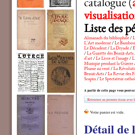
catalogue (
visualisat
Liste des p
Almanach du bibliophile
/
L
L'Art moderne
/
Le Bambo
Le Décadent
/
La Dryade
/
E
/
La Gazette des Beaux-Arts
d'art
/
Le Livre et l'image
/
L
Musique pendant la Guerre
Plume au vent
/
La Révolutio
Beaux-Arts
/
La Revue des F
Scapin
/
Le Spectateur catho
A partir de cette page vous pouvez
Retourner au premier écran avec le
Détail de 