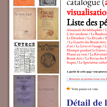
catalogue (
visualisat
Liste des p
Almanach du bibliophile
/
L
L'Art moderne
/
Le Bambo
Le Décadent
/
La Dryade
/
E
/
La Gazette des Beaux-Arts
d'art
/
Le Livre et l'image
/
L
Musique pendant la Guerre
Plume au vent
/
La Révolutio
Beaux-Arts
/
La Revue des F
Scapin
/
Le Spectateur catho
A partir de cette page vous pouvez
Retourner au premier écran avec le
Détail de 