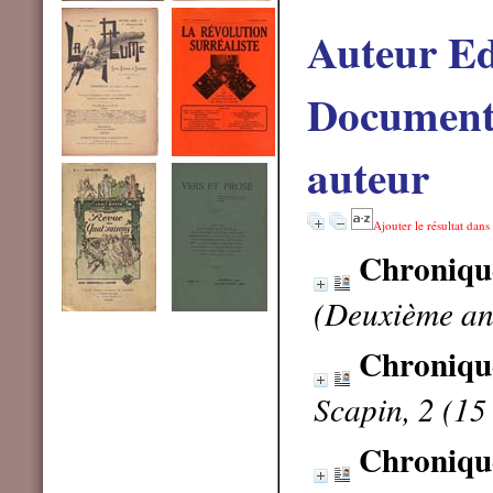
Auteur E
Documents
auteur
Ajouter le résultat dans
Chroniqu
(Deuxième ann
Chronique
Scapin, 2 (1
Chronique