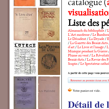
catalogue (
visualisat
Liste des p
Almanach du bibliophile
/
L
L'Art moderne
/
Le Bambo
Le Décadent
/
La Dryade
/
E
/
La Gazette des Beaux-Arts
d'art
/
Le Livre et l'image
/
L
Musique pendant la Guerre
Plume au vent
/
La Révolutio
Beaux-Arts
/
La Revue des F
Scapin
/
Le Spectateur catho
A partir de cette page vous pouvez
Retourner au premier écran avec le
Détail de 