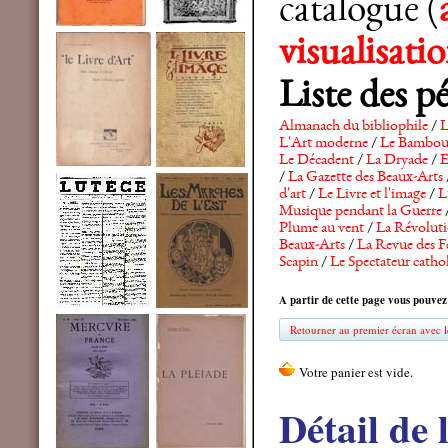
catalogue (
visualisat
Liste des p
Almanach du bibliophile
/
L
L'Art moderne
/
Le Bambo
Le Décadent
/
La Dryade
/
E
/
La Gazette des Beaux-Arts
d'art
/
Le Livre et l'image
/
L
Musique pendant la Guerre
Plume au vent
/
La Révolutio
Beaux-Arts
/
La Revue des F
Scapin
/
Le Spectateur catho
A partir de cette page vous pouvez
Retourner au premier écran avec le
Détail de 