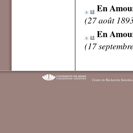
En Amou
(27 août 189
En Amou
(17 septembr
Centre de Recherche Interdisc