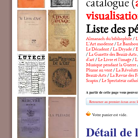
catalogue (
visualisat
Liste des p
Almanach du bibliophile
/
L
L'Art moderne
/
Le Bambo
Le Décadent
/
La Dryade
/
E
/
La Gazette des Beaux-Arts
d'art
/
Le Livre et l'image
/
L
Musique pendant la Guerre
Plume au vent
/
La Révolutio
Beaux-Arts
/
La Revue des F
Scapin
/
Le Spectateur catho
A partir de cette page vous pouvez
Retourner au premier écran avec le
Détail de 