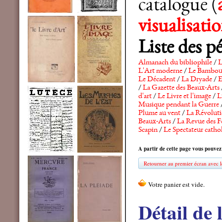
catalogue (
visualisat
Liste des p
Almanach du bibliophile
/
L
L'Art moderne
/
Le Bambo
Le Décadent
/
La Dryade
/
E
/
La Gazette des Beaux-Arts
d'art
/
Le Livre et l'image
/
L
Musique pendant la Guerre
Plume au vent
/
La Révolutio
Beaux-Arts
/
La Revue des F
Scapin
/
Le Spectateur catho
A partir de cette page vous pouvez
Retourner au premier écran avec le
Détail de 