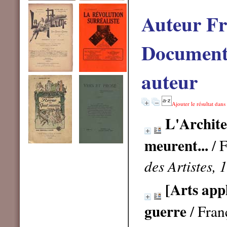
Auteur Fr
Documents
auteur
Ajouter le résultat dans
L'Architec
meurent...
/ 
des Artistes,
[Arts app
guerre
/ Fran