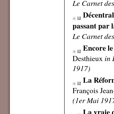
Le Carnet des 
Décentral
passant par 
Le Carnet des
Encore le
Desthieux
in 
1917)
La Réform
François Jea
(1er Mai 191
La vraie 