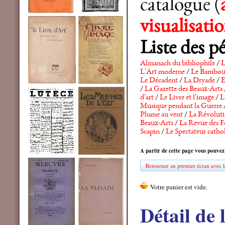
catalogue (
visualisat
Liste des p
Almanach du bibliophile
/
L
L'Art moderne
/
Le Bambo
Le Décadent
/
La Dryade
/
E
/
La Gazette des Beaux-Arts
d'art
/
Le Livre et l'image
/
L
Musique pendant la Guerre
Plume au vent
/
La Révolutio
Beaux-Arts
/
La Revue des F
Scapin
/
Le Spectateur catho
A partir de cette page vous pouvez
Retourner au premier écran avec le
Détail de 