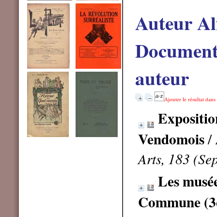
Auteur Al
Documents
auteur
Ajouter le résultat dans
Expositio
Vendomois
/ 
Arts, 183 (Se
Les musées
Commune (3è