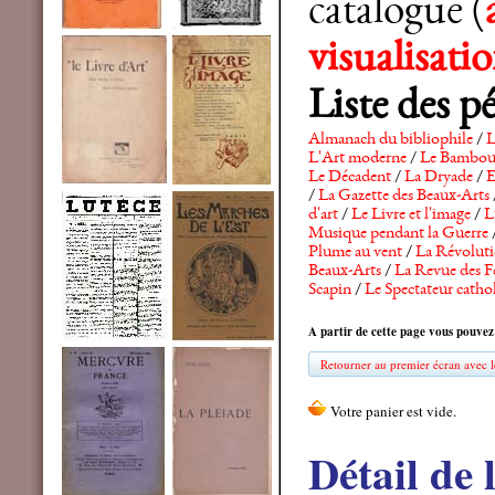
catalogue (
visualisat
Liste des p
Almanach du bibliophile
/
L
L'Art moderne
/
Le Bambo
Le Décadent
/
La Dryade
/
E
/
La Gazette des Beaux-Arts
d'art
/
Le Livre et l'image
/
L
Musique pendant la Guerre
Plume au vent
/
La Révolutio
Beaux-Arts
/
La Revue des F
Scapin
/
Le Spectateur catho
A partir de cette page vous pouvez
Retourner au premier écran avec le
Détail de 