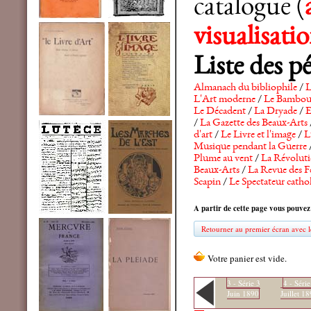
catalogue (
visualisat
Liste des p
Almanach du bibliophile
/
L
L'Art moderne
/
Le Bambo
Le Décadent
/
La Dryade
/
E
/
La Gazette des Beaux-Arts
d'art
/
Le Livre et l'image
/
L
Musique pendant la Guerre
Plume au vent
/
La Révolutio
Beaux-Arts
/
La Revue des F
Scapin
/
Le Spectateur catho
A partir de cette page vous pouvez
Retourner au premier écran avec le
3 - Série 3
4 - Série
Juin 1890
Juillet 1