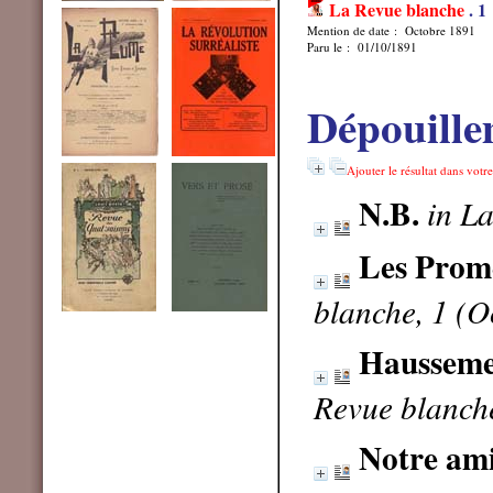
La Revue blanche
.
1
Mention de date : Octobre 1891
Paru le : 01/10/1891
Dépouille
Ajouter le résultat dans votr
N.B.
in L
Les Prom
blanche, 1 (O
Hausseme
Revue blanch
Notre am