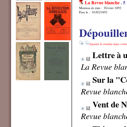
La Revue blanche
.
5
Mention de date : Février 1892
Paru le : 01/02/1892
Dépouille
Ajouter le résultat dans votr
Lettre à u
La Revue blan
Sur la "C
Revue blanche
Vent de 
Revue blanche