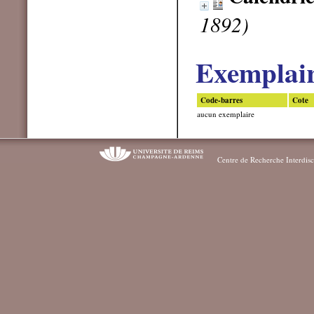
1892)
Exemplai
Code-barres
Cote
aucun exemplaire
Centre de Recherche Interdisc