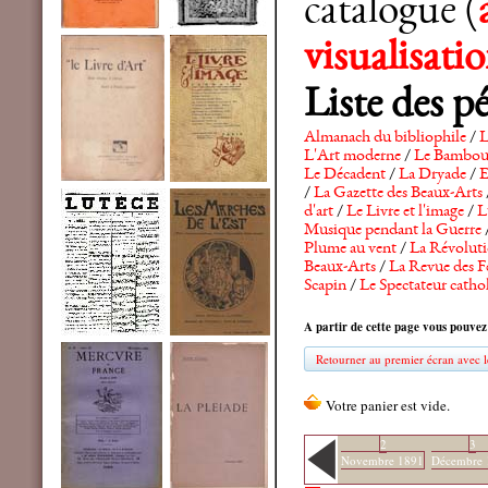
catalogue (
visualisat
Liste des p
Almanach du bibliophile
/
L
L'Art moderne
/
Le Bambo
Le Décadent
/
La Dryade
/
E
/
La Gazette des Beaux-Arts
d'art
/
Le Livre et l'image
/
L
Musique pendant la Guerre
Plume au vent
/
La Révolutio
Beaux-Arts
/
La Revue des F
Scapin
/
Le Spectateur catho
A partir de cette page vous pouvez
Retourner au premier écran avec le
2
3
Novembre 1891
Décembre 