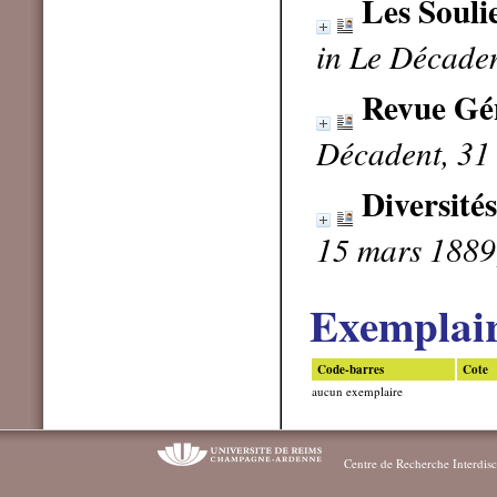
Les Souli
in Le Décaden
Revue Gén
Décadent, 31
Diversités
15 mars 1889
Exemplai
Code-barres
Cote
aucun exemplaire
Centre de Recherche Interdisc