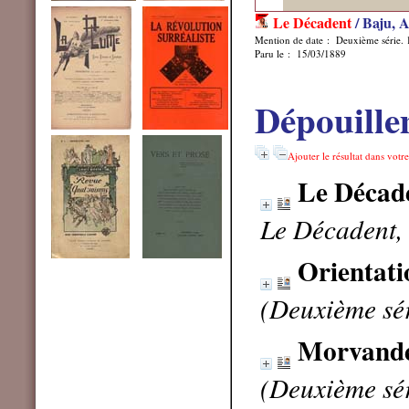
Le Décadent
/ Baju, A
Mention de date : Deuxième série.
Paru le : 15/03/1889
Dépouille
Ajouter le résultat dans votr
Le Décade
Le Décadent, 
Orientati
(Deuxième sér
Morvande
(Deuxième sér