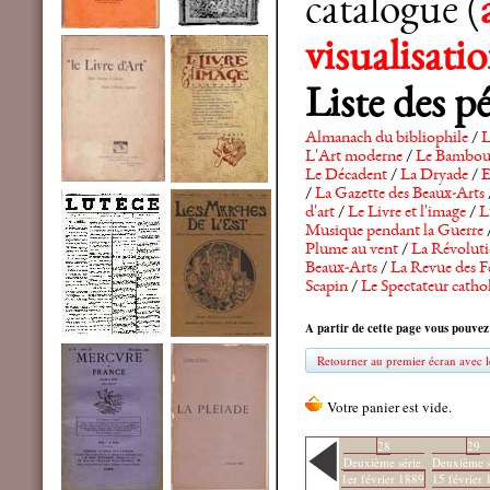
catalogue (
visualisat
Liste des p
Almanach du bibliophile
/
L
L'Art moderne
/
Le Bambo
Le Décadent
/
La Dryade
/
E
/
La Gazette des Beaux-Arts
d'art
/
Le Livre et l'image
/
L
Musique pendant la Guerre
Plume au vent
/
La Révolutio
Beaux-Arts
/
La Revue des F
Scapin
/
Le Spectateur catho
A partir de cette page vous pouvez
Retourner au premier écran avec le
28
29
Deuxième série.
Deuxième s
1er février 1889
15 février